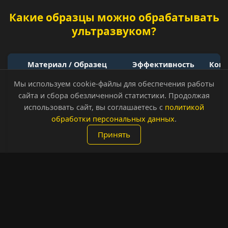
Какие образцы можно обрабатывать
ультразвуком?
Материал / Образец
Эффективность
Ком
Мы используем cookie-файлы для обеспечения работы
Выде
сайта и сбора обезличенной статистики. Продолжая
Клеточные суспензии
✅
б
использовать сайт, вы соглашаетесь с
политикой
фе
обработки персональных данных
.
Деза
Принять
Наночастицы
✅
до 
Ста
Эмульсии (масло-в-воде)
✅
нано
В
Суспензии (фармацевтика)
✅