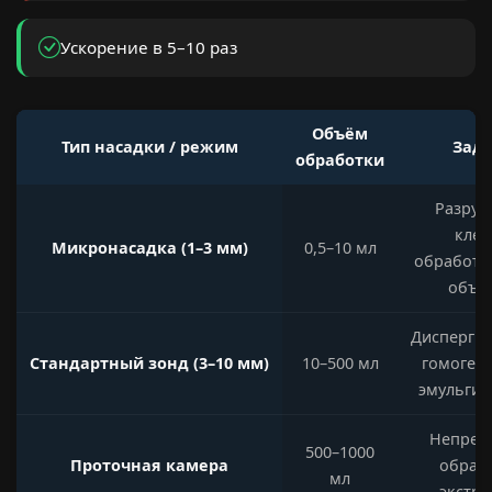
Ускорение в 5–10 раз
Объём
Тип насадки / режим
Зад
обработки
Разру
клет
Микронасадка (1–3 мм)
0,5–10 мл
обработк
объё
Диспергир
Стандартный зонд (3–10 мм)
10–500 мл
гомогени
эмульгир
Непрер
500–1000
Проточная камера
обрабо
мл
экстра