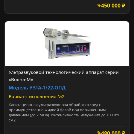
450 000 ₽
Ультразвуковой технологический аппарат серии
«Волна-М»
Модель УЗТА-1/22-ОПД
Вариант исполнения №2
Кавитационная ультразвуковая обработка сред с
преимущественно жидкой фазой под повышенным
давлением (до 2 МПа). Интенсивность излучения до 100 Вт/
см2
480 000 ₽