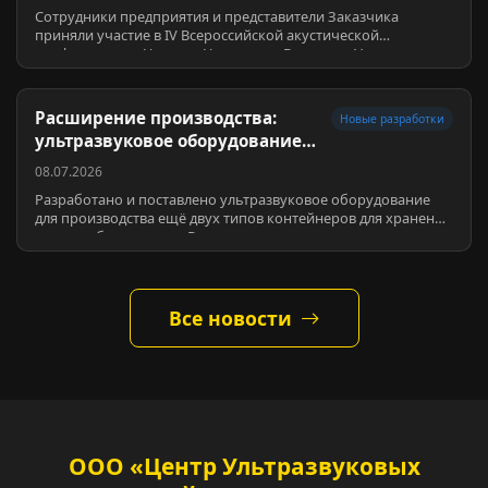
Сотрудники предприятия и представители Заказчика
приняли участие в IV Всероссийской акустической
конференции в Нижнем Новгороде. В секции «Ультразвук и
ультразвуковые технологии» …
Расширение производства:
Новые разработки
ультразвуковое оборудование
для двух новых типов
08.07.2026
контейнеров для…
Разработано и поставлено ультразвуковое оборудование
для производства ещё двух типов контейнеров для хранения
и переработки крови. В основе — запатентованные
технологии ультразвук…
Все новости
ООО «Центр Ультразвуковых