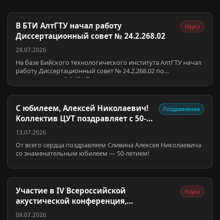
В БТИ АлтГТУ начал работу
Наука
Диссертационный совет № 24.2.268.02
28.07.2026
На базе Бийского технологического института АлтГТУ начал
работу Диссертационный совет № 24.2.268.02 по
специальности 2.6.13 «Процессы и аппараты химических
технологий». Председате…
С юбилеем, Алексей Николаевич!
Поздравления
Коллектив ЦУТ поздравляет с 50-
летием!
13.07.2026
От всего сердца поздравляем Сливина Алексея Николаевича
со знаменательным юбилеем — 50-летием!
Участие в IV Всероссийской
Наука
акустической конференция,
совмещенной с XXXVIII сессией Росси…
09.07.2026