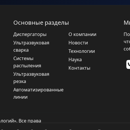
Основные разделы
М
Диспергаторы
О компании
По
чт
Ультразвуковая
Новости
со
сварка
Технологии
Системы
Наука
распыления
Контакты
Ультразвуковая
резка
Автоматизированные
линии
логий». Все права