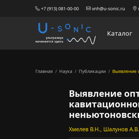
+7 (913) 081-00-00
vnh@u-sonic.ru
Каталог
Главная
Наука
Публикации
Выявление 
Выявление оп
кавитационно
неньютоновск
Хмелев В.Н., Шалунов А.В.,