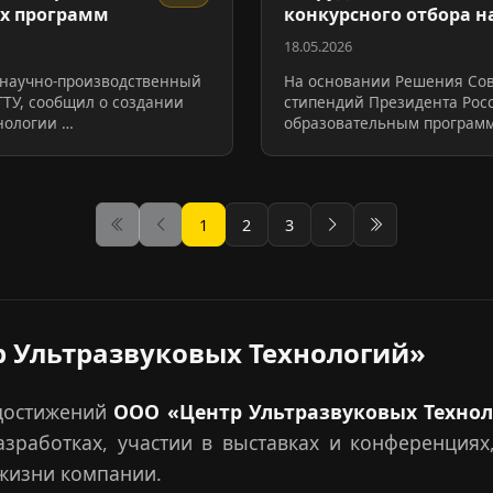
ых программ
конкурсного отбора н
Прези…
18.05.2026
 научно-производственный
На основании Решения Сов
ГТУ, сообщил о создании
стипендий Президента Рос
нологии …
образовательным программ
1
2
3
Следующая
Последняя
 Ультразвуковых Технологий»
 достижений
ООО «Центр Ультразвуковых Техно
работках, участии в выставках и конференциях,
 жизни компании.