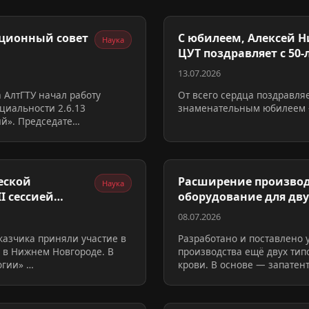
ационный совет
С юбилеем, Алексей Н
Наука
ЦУТ поздравляет с 50-
13.07.2026
а АлтГТУ начал работу
От всего сердца поздравля
циальности 2.6.13
знаменательным юбилеем 
ий». Председате…
еской
Расширение производ
Наука
оборудование для дву
контейнеров для…
08.07.2026
казчика приняли участие в
Разработано и поставлено 
 в Нижнем Новгороде. В
производства ещё двух тип
огии» …
крови. В основе — запатен