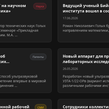
У на научном
Ведущий ученый Бийс
Наука
мика»
института вошел в со
17.06.2026
тор технических наук Голых
Роман Николаевич Голых бу
 семинаре «Прикладная
направлениям математики, 
им. М.А. …
соб
Новый аппарат для п
Патенты
ких
лабораторных исслед
технологий
26.05.2026
способ ультразвуковой
Разработан новый ультразв
ретение впервые в мировой
УЗТА-1/22-ОРв (вариант исп
единения …
различными рабочими инст
енной рабочей
Сотрудники коллекти
СМИ