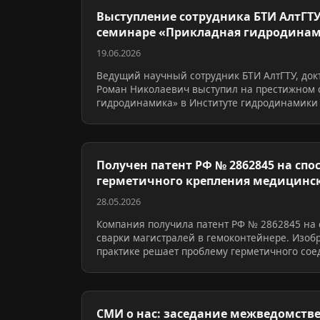
Выступление сотрудника БТИ АлтГТ
семинаре «Прикладная гидродина
19.06.2026
Ведущий научный сотрудник БТИ АлтГТУ, док
Роман Николаевич выступил на престижном
гидродинамика» в Институте гидродинамики 
Получен патент РФ № 2862845 на спо
герметичного крепления медицинс
магистралей в ге…
28.05.2026
Компания получила патент РФ № 2862845 на 
сварки магистралей в гемоконтейнере. Изоб
практике решает проблему герметичного со
СМИ о нас: заседание межведомств