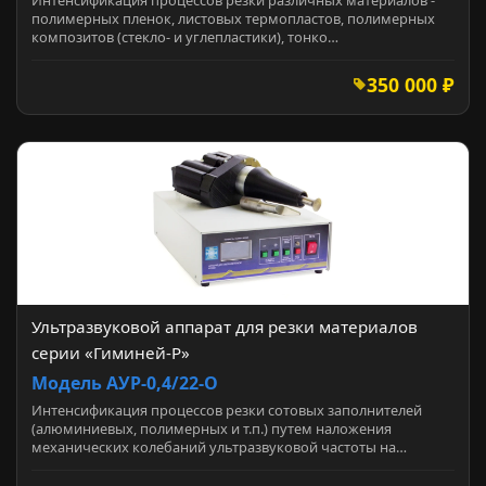
полимерных пленок, листовых термопластов, полимерных
композитов (стекло- и углепластики), тонко…
350 000 ₽
Ультразвуковой аппарат для резки материалов
серии «Гиминей-Р»
Модель АУР-0,4/22-О
Интенсификация процессов резки сотовых заполнителей
(алюминиевых, полимерных и т.п.) путем наложения
механических колебаний ультразвуковой частоты на…