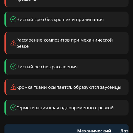
Чистый срез без крошек и прилипания
Расслоение композитов при механической
резке
Чистый рез без расслоения
Кромка ткани осыпается, образуются заусенцы
Герметизация края одновременно с резкой
Механический
Лазе