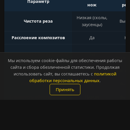
Параметр
нож
рез
Низкая (сколы,
Чистота реза
Высо
заусенцы)
Расслоение композитов
Да
Не
Д
Термическое повреждение
Нет
(выжиг
Мы используем cookie-файлы для обеспечения работы
сайта и сбора обезличенной статистики. Продолжая
Герметизация края ткани
Нет
Части
использовать сайт, вы соглашаетесь с
политикой
обработки персональных данных
.
Скорость резки
Средняя
Высо
Принять
Сложность оборудования
Низкая
Высо
Ультразвуковой нож — единственный
метод, обеспечивающий чистый рез