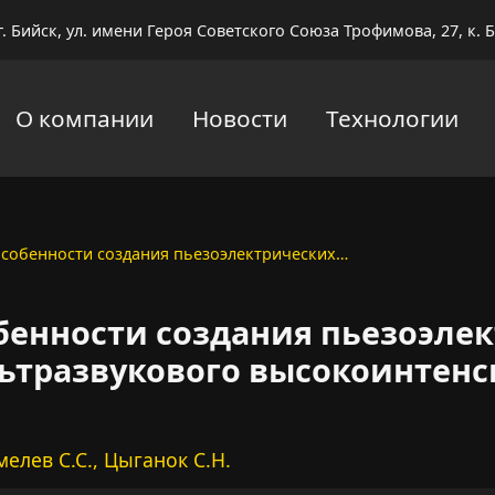
г. Бийск, ул. имени Героя Советского Союза Трофимова, 27, к. Б
О компании
Новости
Технологии
особенности создания пьезоэлектрических…
бенности создания пьезоэле
ьтразвукового высокоинтенс
Хмелев С.С., Цыганок С.Н.