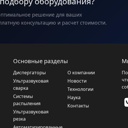
 подбору оборудования?
оптимальное решение для ваших
платную консультацию и расчет стоимости.
Основные разделы
М
Диспергаторы
О компании
По
чт
Ультразвуковая
Новости
со
сварка
Технологии
Системы
Наука
распыления
Контакты
Ультразвуковая
резка
Автоматизированные