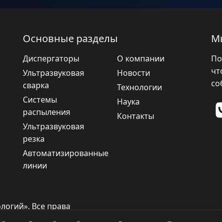
Основные разделы
М
Диспергаторы
О компании
По
чт
Ультразвуковая
Новости
со
сварка
Технологии
Системы
Наука
распыления
Контакты
Ультразвуковая
резка
Автоматизированные
линии
логий». Все права