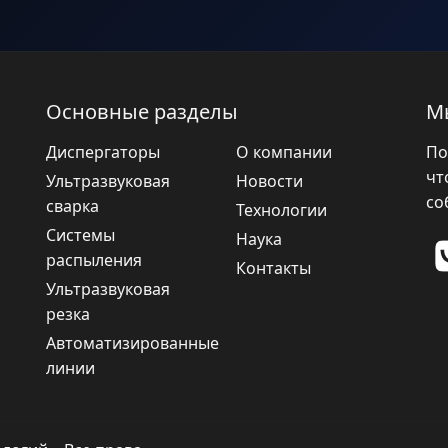
Основные разделы
М
Диспергаторы
О компании
По
чт
Ультразвуковая
Новости
со
сварка
Технологии
Системы
Наука
распыления
Контакты
Ультразвуковая
резка
Автоматизированные
линии