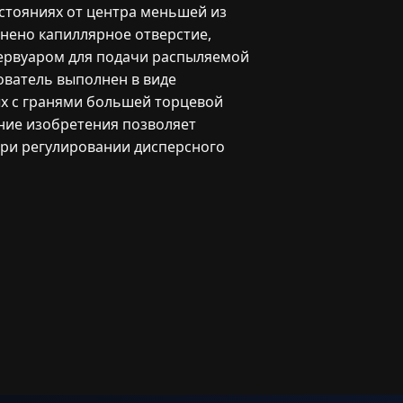
стояниях от центра меньшей из
нено капиллярное отверстие,
зервуаром для подачи распыляемой
ователь выполнен в виде
ых с гранями большей торцевой
ние изобретения позволяет
при регулировании дисперсного