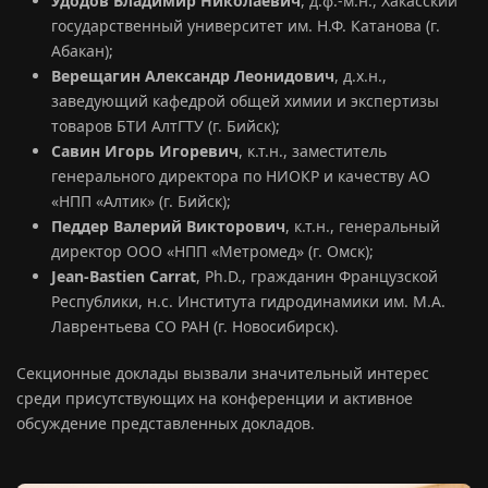
Удодов Владимир Николаевич
, д.ф.-м.н., Хакасский
государственный университет им. Н.Ф. Катанова (г.
Абакан);
Верещагин Александр Леонидович
, д.х.н.,
заведующий кафедрой общей химии и экспертизы
товаров БТИ АлтГТУ (г. Бийск);
Савин Игорь Игоревич
, к.т.н., заместитель
генерального директора по НИОКР и качеству АО
«НПП «Алтик» (г. Бийск);
Педдер Валерий Викторович
, к.т.н., генеральный
директор ООО «НПП «Метромед» (г. Омск);
Jean-Bastien Carrat
, Ph.D., гражданин Французской
Республики, н.с. Института гидродинамики им. М.А.
Лаврентьева СО РАН (г. Новосибирск).
Секционные доклады вызвали значительный интерес
среди присутствующих на конференции и активное
обсуждение представленных докладов.