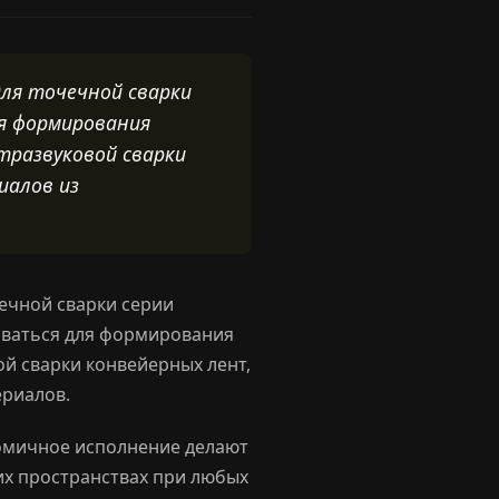
ля точечной сварки
ля формирования
тразвуковой сварки
иалов из
ечной сварки серии
оваться для формирования
ой сварки конвейерных лент,
ериалов.
номичное исполнение делают
их пространствах при любых