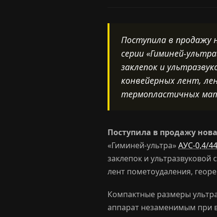
Поступила в продажу 
серии «Гиминей-ультр
заклепок и ультразву
конвейерных лент, ле
термопластичных мат
Поступила в продажу нов
«Гиминей-ультра»
АУС-0,4/4
заклепок и ультразвуковой 
лент пометоудаления, геор
Компактные размеры ультра
аппарат незаменимым при в