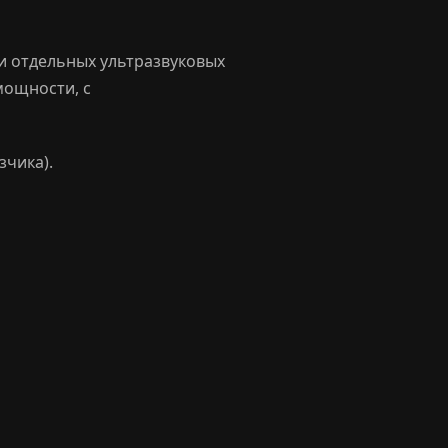
и отдельных ультразвуковых
мощности, с
чика).