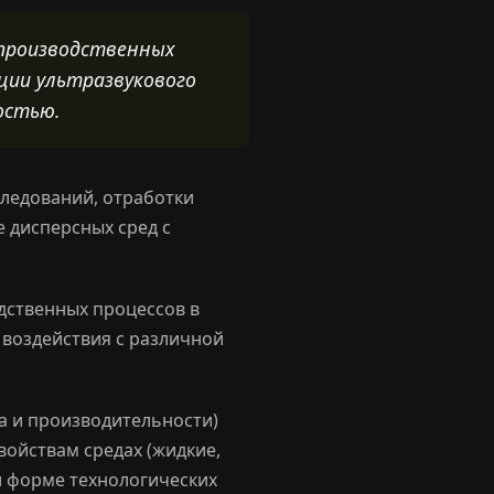
 производственных
ации ультразвукового
остью.
ледований, отработки
 дисперсных сред с
дственных процессов в
 воздействия с различной
а и производительности)
войствам средах (жидкие,
и форме технологических