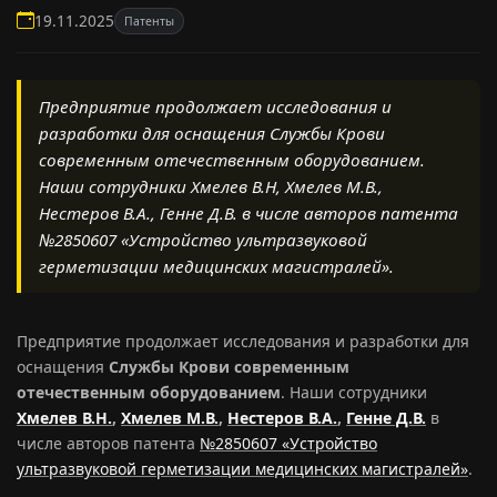
19.11.2025
Патенты
Предприятие продолжает исследования и
разработки для оснащения Службы Крови
современным отечественным оборудованием.
Наши сотрудники Хмелев В.Н, Хмелев М.В.,
Нестеров В.А., Генне Д.В. в числе авторов патента
№2850607 «Устройство ультразвуковой
герметизации медицинских магистралей».
Предприятие продолжает исследования и разработки для
оснащения
Службы Крови современным
отечественным оборудованием
. Наши сотрудники
Хмелев В.Н.
,
Хмелев М.В.
,
Нестеров В.А.
,
Генне Д.В.
в
числе авторов патента
№2850607 «Устройство
ультразвуковой герметизации медицинских магистралей»
.