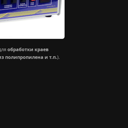
 для
обработки краев
из полипропилена и т.п.
).