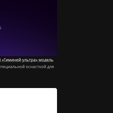
 «Гиминей-ультра» модель
специальной оснасткой для