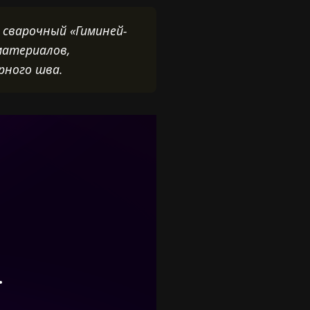
 сварочный «Гиминей-
материалов,
рного шва.