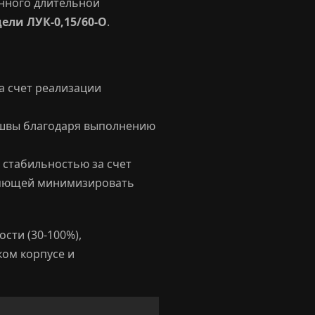
енного длительной
ели ЛУК-0,15/60-О
.
а счет реализации
 швы благодаря выполнению
стабильностью за счет
оляющей минимизировать
сти (30-100%),
ком корпусе и