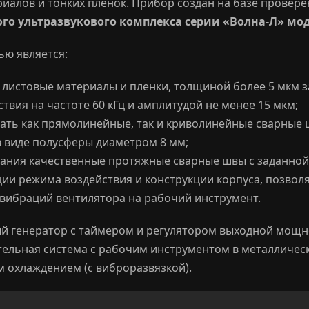
иалов и тонких пленок. Прибор создан на базе провер
го ультразвукового комплекса серии «Волна-Л» мод
ю является:
листовые материалы и пленки, толщиной более 5 мкм з
твия на частоте 60 кГц и амплитудой не менее 15 мкм;
ть как прямолинейные, так и криволинейные сварные
 виде полусферы диаметром 8 мм;
ния качественные протяжные сварные швы с заданной 
ции режима воздействия и конструкции корпуса, позв
вибраций вентилятора на рабочий инструмент.
й генератор с таймером и регулятором выходной мощно
тельная система с рабочим инструментом в металличес
охлаждением (с виброразвязкой).