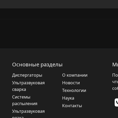
Основные разделы
М
Диспергаторы
О компании
По
чт
Ультразвуковая
Новости
со
сварка
Технологии
Системы
Наука
распыления
Контакты
Ультразвуковая
резка