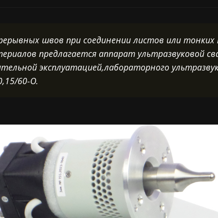
рерывных швов при соединении листов или тонких 
риалов предлагается аппарат ультразвуковой сва
лительной эксплуатацией,лабораторного ультразвук
,15/60-О.