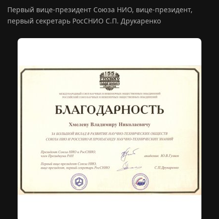
Первый вице-президент Союза НИО, вице-президент,
первый секретарь РосСНИО С.П. Друкаренко