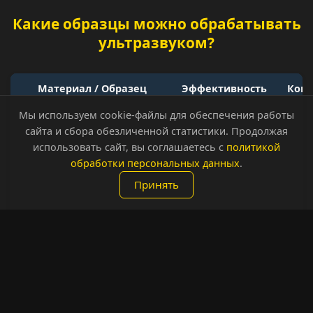
Какие образцы можно обрабатывать
ультразвуком?
Материал / Образец
Эффективность
Ком
Мы используем cookie-файлы для обеспечения работы
Выде
сайта и сбора обезличенной статистики. Продолжая
Клеточные суспензии
✅
б
использовать сайт, вы соглашаетесь с
политикой
фе
обработки персональных данных
.
Деза
Принять
Наночастицы
✅
до 
Ста
Эмульсии (масло-в-воде)
✅
нано
В
Суспензии (фармацевтика)
✅