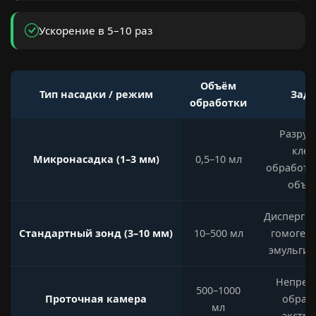
Ускорение в 5–10 раз
Объём
Тип насадки / режим
Зад
обработки
Разру
клет
Микронасадка (1–3 мм)
0,5–10 мл
обработк
объё
Диспергир
Стандартный зонд (3–10 мм)
10–500 мл
гомогени
эмульгир
Непрер
500–1000
Проточная камера
обрабо
мл
экстра