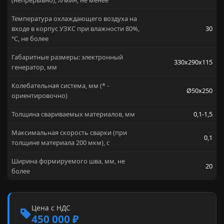
(непрерывно), л/мин, не менее
Температура охлаждающего воздуха на
входе в корпус УЗКС при влажности 80%,
30
°C, не более
Габаритные размеры: электронный
330х290х115
генератор, мм
Колебательная система, мм (* -
Ø50х250
ориентировочно)
Толщина свариваемых материалов, мм
0,1-1,5
Максимальная скорость сварки (при
0,1
толщине материала 200 мкм), с
Ширина формируемого шва, мм, не
20
более
Цена с НДС
450 000 ₽