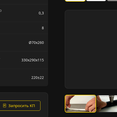
о
0,3
8
Ø70х260
,
330х290х115
220±22
Запросить КП