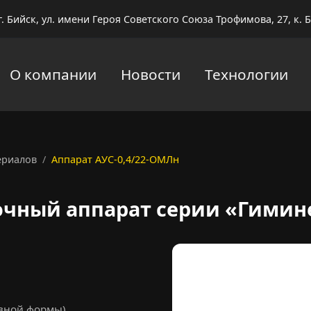
г. Бийск, ул. имени Героя Советского Союза Трофимова, 27, к. Б
О компании
Новости
Технологии
ериалов
Аппарат АУС-0,4/22-ОМЛн
варочный аппарат АУС-0
очный аппарат серии «Гимин
ивной формы)