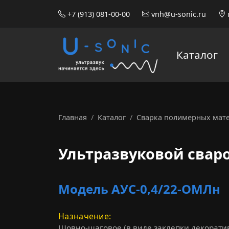
+7 (913) 081-00-00
vnh@u-sonic.ru
Каталог
Главная
Каталог
Сварка полимерных мат
Ультразвуковой с
Ультразвуковой свар
Модель АУС-0,4/22-ОМЛн
Назначение
Шовно-шаговое (в виде заклепки декорат