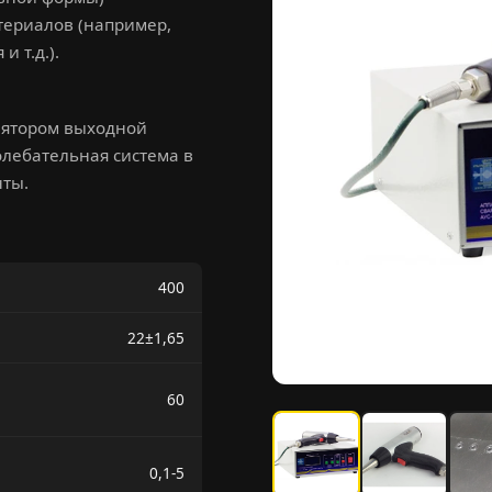
териалов (например,
 т.д.).
лятором выходной
олебательная система в
нты.
400
22±1,65
60
0,1-5