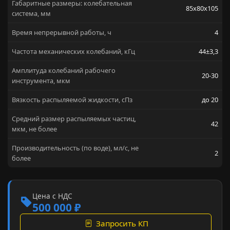
Габаритные размеры: колебательная
85x80x105
система, мм
Время непрерывной работы, ч
4
Частота механических колебаний, кГц
44±3,3
Амплитуда колебаний рабочего
20-30
инструмента, мкм
Вязкость распыляемой жидкости, сПз
до 20
Средний размер распыляемых частиц,
42
мкм, не более
Производительность (по воде), мл/с, не
2
более
Цена с НДС
500 000 ₽
Запросить КП