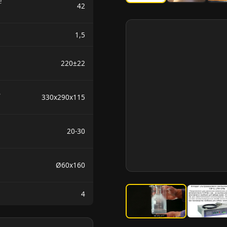
е
42
1,5
220±22
,
330х290х115
20-30
Ø60x160
4