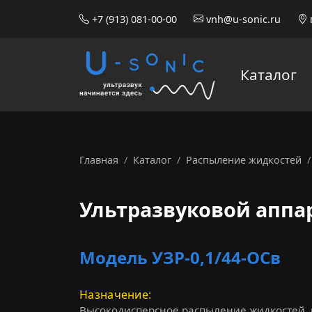
+7 (913) 081-00-00
vnh@u-sonic.ru
Каталог
Главная
Каталог
Распыление жидкостей
Ультразвуковой а
Ультразвуковой аппа
Модель УЗР-0,1/44-ОСв
Назначение
Высокодисперсное распыление жидкостей, в