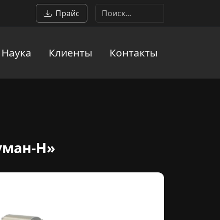
Прайс
Наука
Клиенты
Контакты
УЗР-0,1/44-ОСв
уман-Н»