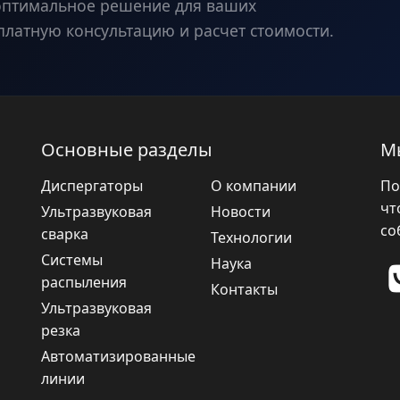
оптимальное решение для ваших
платную консультацию и расчет стоимости.
Основные разделы
М
Диспергаторы
О компании
По
чт
Ультразвуковая
Новости
со
сварка
Технологии
Системы
Наука
распыления
Контакты
Ультразвуковая
резка
Автоматизированные
линии