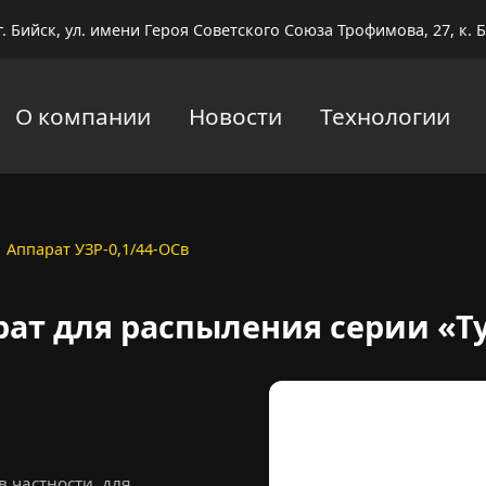
г. Бийск, ул. имени Героя Советского Союза Трофимова, 27, к. Б
О компании
Новости
Технологии
Аппарат УЗР-0,1/44-ОСв
ппарат для распыления 
рат для распыления серии «Т
 частности, для