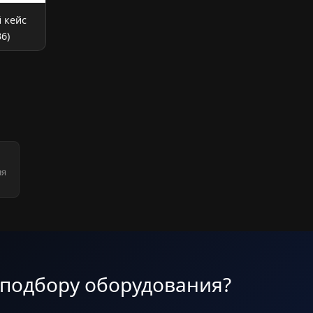
 кейс
6)
ля
 подбору оборудования?