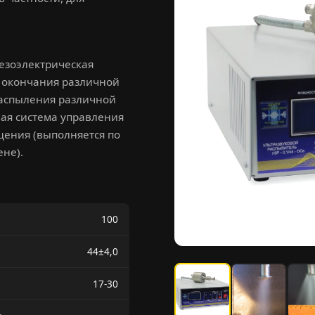
езоэлектрическая
 окончания различной
распыления различной
ая система управления
щения (выполняется по
не).
100
44±4,0
17-30