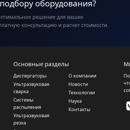
 подбору оборудования?
оптимальное решение для ваших
платную консультацию и расчет стоимости.
Основные разделы
М
Диспергаторы
О компании
По
чт
Ультразвуковая
Новости
со
сварка
Технологии
Системы
Наука
распыления
Контакты
Ультразвуковая
резка